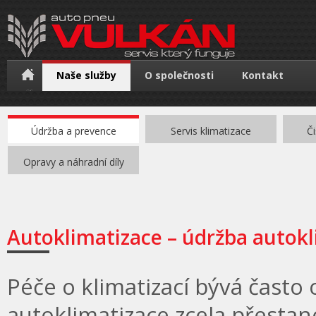
Naše služby
O společnosti
Kontakt
Údržba a prevence
Servis klimatizace
Či
Opravy a náhradní díly
Autoklimatizace – údržba autokl
Péče o klimatizací bývá často
autoklimatizace zcela přestan