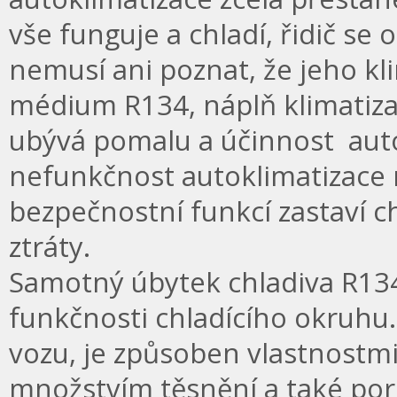
vše funguje a chladí, řidič se
nemusí ani poznat, že jeho kli
médium R134, náplň klimatiza
ubývá pomalu a účinnost auto
nefunkčnost autoklimatizace n
bezpečnostní funkcí zastaví 
ztráty.
Samotný úbytek chladiva R13
funkčnosti chladícího okruhu. 
vozu, je způsoben vlastnostm
množstvím těsnění a také por