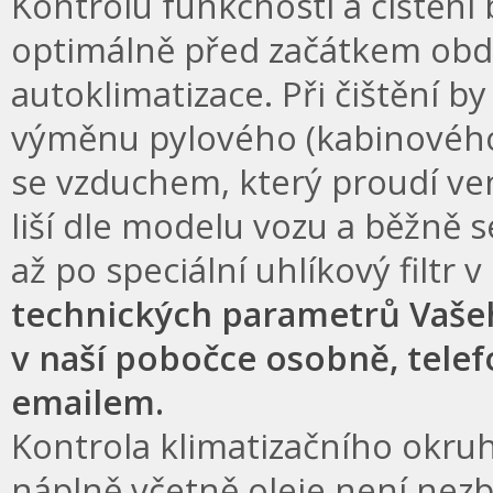
Kontrolu funkčnosti a čištění 
optimálně před začátkem obdo
autoklimatizace. Při čištění 
výměnu pylového (kabinového) 
se vzduchem, který proudí ven
liší dle modelu vozu a běžně 
až po speciální uhlíkový filtr 
technických parametrů Vaše
v naší pobočce osobně, tele
emailem.
Kontrola klimatizačního okru
náplně včetně oleje není nez